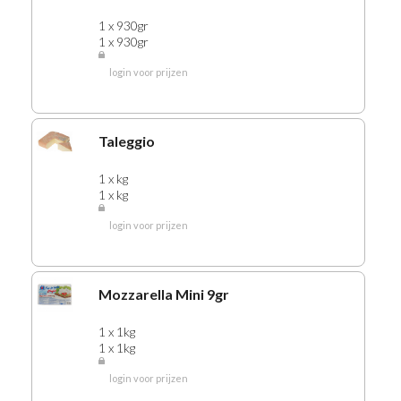
380 ROZIJNEN
1 x 930gr
1 x 930gr
385 BOUILLON
login voor prijzen
389 DIEPVRIESSOEPEN
391 SOEPEN
395 SOEP CUPS
Taleggio
400 DISPENSER/SOEPEN
405 KNORR MIXEN
1 x kg
1 x kg
410 SOEPASS.
415 KOFFIE
login voor prijzen
416 KOFFIE-SENSEO
417 KOFFIE-CACAO (diepvries)
Mozzarella Mini 9gr
418 KOFFIE-FRESH BREW
419 LIPTON THEE
1 x 1kg
1 x 1kg
420TWININGSTHEE
421 PICKWICKTHEE
login voor prijzen
425 CACAO