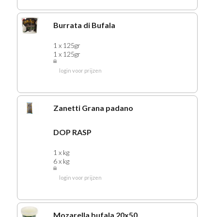
Burrata di Bufala
1 x 125gr
1 x 125gr
login voor prijzen
Zanetti Grana padano
DOP RASP
1 x kg
6 x kg
login voor prijzen
Mozarella bufala 20x50