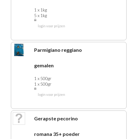
1 x 1kg
5 x 1kg
login voor prijzen
Parmigiano reggiano
gemalen
1 x 500gr
1 x 500gr
login voor prijzen
Gerapste pecorino
romana 35+ poeder