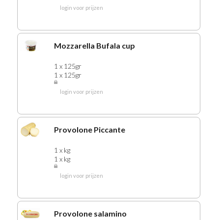
login voor prijzen
306 PESTO
307 ITALIAANSE PRODUKTEN
309 BARILLA PASTA en SAUZEN
Mozzarella Bufala cup
310 PIZZA'S
1 x 125gr
315 PASTA
1 x 125gr
325 DEEGWAREN
login voor prijzen
330 SUIKER
335 STROOP
340 MAYONAISE
Provolone Piccante
345 KETCHUP
1 x kg
350 CURRYKETCHUP
1 x kg
355 SAUS
login voor prijzen
360 SLADRESSING
365 ZUREN
370 SALADE'S
Provolone salamino
375 NOTEN-ZOUTJES