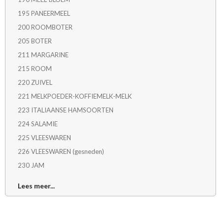
195 PANEERMEEL
200 ROOMBOTER
205 BOTER
211 MARGARINE
215 ROOM
220 ZUIVEL
221 MELKPOEDER-KOFFIEMELK-MELK
223 ITALIAANSE HAMSOORTEN
224 SALAMIE
225 VLEESWAREN
226 VLEESWAREN (gesneden)
230 JAM
234 GEMALEN-GERAPSTEKAAS
Lees meer...
235 KAAS
237 ITALIAANSEKAAS
244 CHOKOLADE