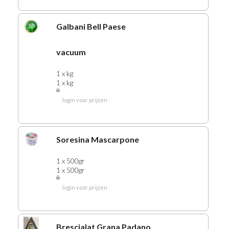
430 RIJST
Galbani Bell Paese
435 SAMBAL
440 KROEPOEK
vacuum
445 KRUIDEN
450 KRUIDENCON
1 x kg
1 x kg
STER KRUIDEN
455 KRUIDENEUR
login voor prijzen
460 KNORR
465 ZOUT
Soresina Mascarpone
470 SNOEP
474 WATER
1 x 500gr
1 x 500gr
475 LIMONADE
476 SIROPEN
login voor prijzen
480 BIEREN
463 ROSE
Brescialat Grana Padano
464 WIJNEN WIT