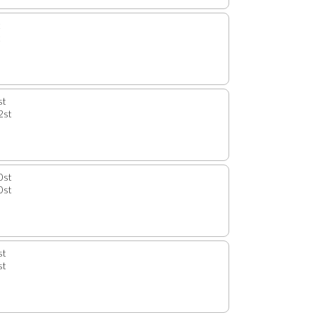
t
t
st
2st
0st
0st
st
st