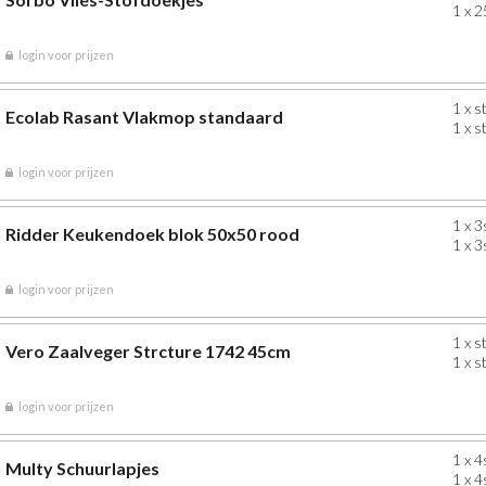
1 x 2
login voor prijzen
1 x s
Ecolab Rasant Vlakmop standaard
1 x s
login voor prijzen
1 x 3
Ridder Keukendoek blok 50x50 rood
1 x 3
login voor prijzen
1 x s
Vero Zaalveger Strcture 1742 45cm
1 x s
login voor prijzen
1 x 4
Multy Schuurlapjes
1 x 4