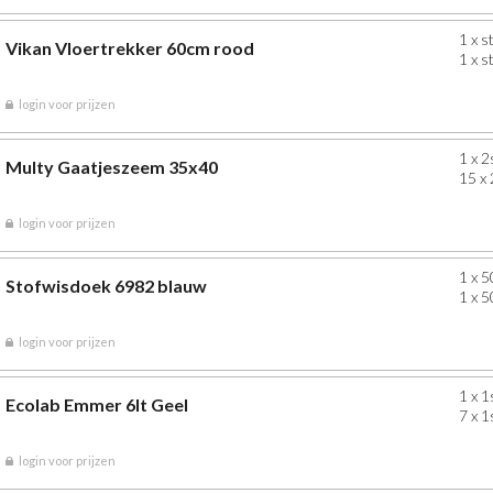
1 x s
Vikan Vloertrekker 60cm rood
1 x s
login voor prijzen
1 x 2
Multy Gaatjeszeem 35x40
15 x 
login voor prijzen
1 x 5
Stofwisdoek 6982 blauw
1 x 5
login voor prijzen
1 x 1
Ecolab Emmer 6lt Geel
7 x 1
login voor prijzen