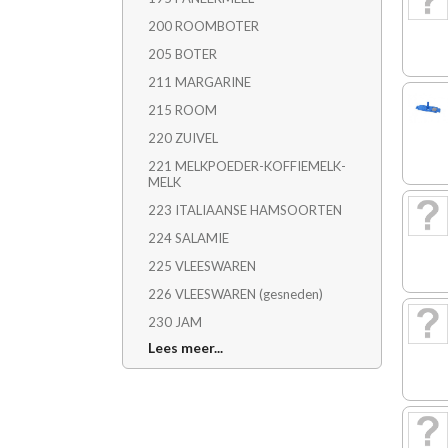
200 ROOMBOTER
205 BOTER
211 MARGARINE
215 ROOM
220 ZUIVEL
221 MELKPOEDER-KOFFIEMELK-
MELK
223 ITALIAANSE HAMSOORTEN
224 SALAMIE
225 VLEESWAREN
226 VLEESWAREN (gesneden)
230 JAM
Lees meer...
234 GEMALEN-GERAPSTEKAAS
235 KAAS
237 ITALIAANSEKAAS
244 CHOKOLADE