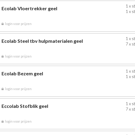
1 x s
Ecolab Vloertrekker geel
1 x s
login voor prijzen
1 x s
Ecolab Steel tbv hulpmaterialen geel
7 x s
login voor prijzen
1 x s
Ecolab Bezem geel
1 x s
login voor prijzen
1 x s
Eccolab Stofblik geel
7 x s
login voor prijzen