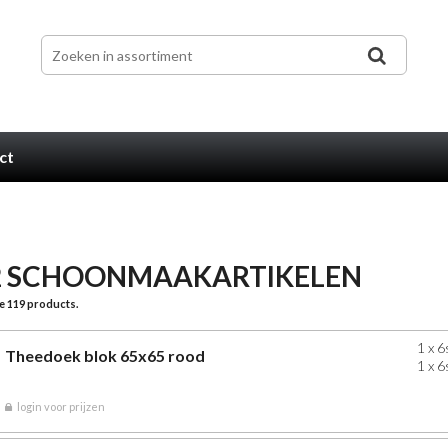
ct
2 SCHOONMAAKARTIKELEN
e 119 products.
1 x 6
Theedoek blok 65x65 rood
1 x 6
login voor prijzen