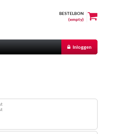
BESTELBON
(empty)
Inloggen
st
st