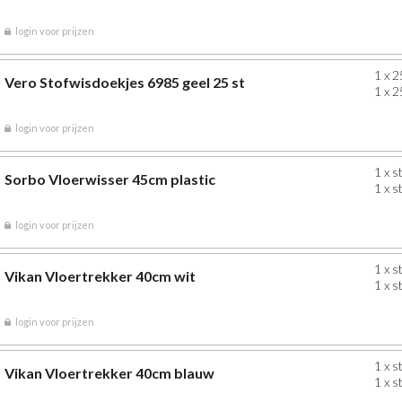
login voor prijzen
1 x 2
Vero Stofwisdoekjes 6985 geel 25 st
1 x 2
login voor prijzen
1 x s
Sorbo Vloerwisser 45cm plastic
1 x s
login voor prijzen
1 x s
Vikan Vloertrekker 40cm wit
1 x s
login voor prijzen
1 x s
Vikan Vloertrekker 40cm blauw
1 x s