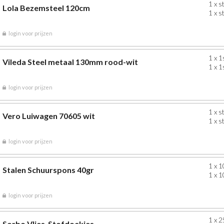
1 x s
Lola Bezemsteel 120cm
1 x s
login voor prijzen
1 x 1
Vileda Steel metaal 130mm rood-wit
1 x 1
login voor prijzen
1 x s
Vero Luiwagen 70605 wit
1 x s
login voor prijzen
1 x 1
Stalen Schuurspons 40gr
1 x 1
login voor prijzen
1 x 2
Sorbo Vlies-Stofdoekjes