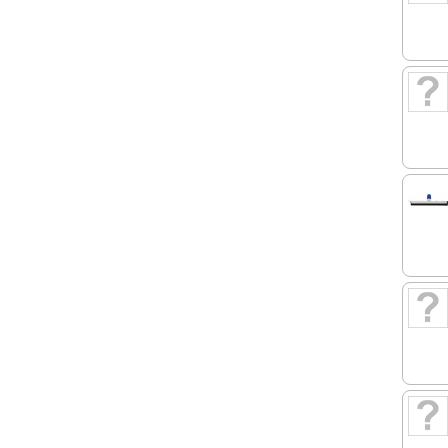
245 BELEG
250 CHIPS
255 OLIE
260 FRITUURVET
265 FRIET en AARDAPPELPROD.
275 SNACKS
286 DOMINI IJS
289 IL PRIMO IJS
292 TORINO IJS
296 IJSBENODIGHEDEN
297 SUBLIEMIJS
299 GELATO CLASSICO ROOMIJS
300 HONING
303 LASAGNE-TORTELINI-PASTA
(vers)
304 LASAGNE-PASTA-TORTELINI
(diepvries)