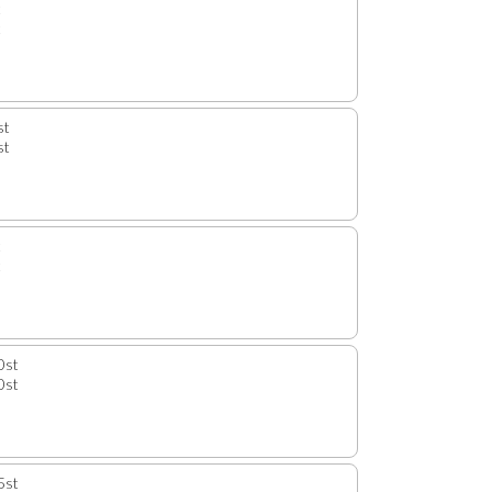
t
t
st
st
t
t
0st
0st
5st