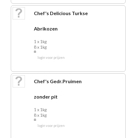
306 PESTO
Chef's Delicious Turkse
307 ITALIAANSE PRODUKTEN
309 BARILLA PASTA en SAUZEN
Abrikozen
310 PIZZA'S
1 x 1kg
315 PASTA
8 x 1kg
325 DEEGWAREN
login voor prijzen
330 SUIKER
335 STROOP
340 MAYONAISE
Chef's Gedr.Pruimen
345 KETCHUP
350 CURRYKETCHUP
zonder pit
355 SAUS
1 x 1kg
360 SLADRESSING
8 x 1kg
365 ZUREN
login voor prijzen
370 SALADE'S
375 NOTEN-ZOUTJES