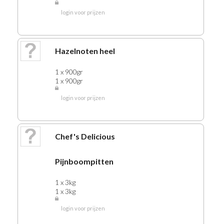
login voor prijzen
430 RIJST
435 SAMBAL
440 KROEPOEK
Hazelnoten heel
445 KRUIDEN
450 KRUIDENCON
1 x 900gr
1 x 900gr
STER KRUIDEN
455 KRUIDENEUR
login voor prijzen
460 KNORR
465 ZOUT
Chef's Delicious
470 SNOEP
474 WATER
Pijnboompitten
475 LIMONADE
476 SIROPEN
1 x 3kg
1 x 3kg
480 BIEREN
login voor prijzen
463 ROSE
464 WIJNEN WIT