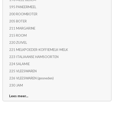
195 PANEERMEEL
200 ROOMBOTER
205 BOTER
211 MARGARINE
215 ROOM
220 ZUIVEL
221 MELKPOEDER-KOFFIEMELK-MELK
223 ITALIAANSE HAMSOORTEN
224 SALAMIE
225 VLEESWAREN
226 VLEESWAREN (gesneden)
230 JAM
234 GEMALEN-GERAPSTEKAAS
Lees meer...
235 KAAS
237 ITALIAANSEKAAS
244 CHOKOLADE