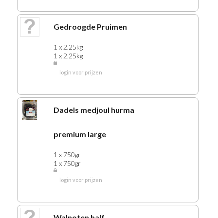
Gedroogde Pruimen
1 x 2.25kg
1 x 2.25kg
login voor prijzen
Dadels medjoul hurma
premium large
1 x 750gr
1 x 750gr
login voor prijzen
Walnoten half