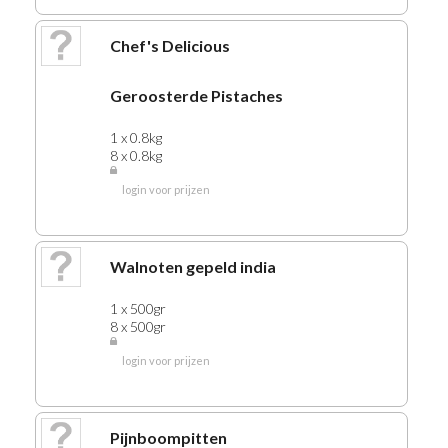
485 WIJNEN ROOD
Chef's Delicious
486 PROSECCO
490 GEDISTILEERD
Geroosterde Pistaches
499 FOOD DIVERSEN
1 x 0.8kg
600 SCHOONMAAKMIDDELEN
8 x 0.8kg
610 HANDSCHOENEN
login voor prijzen
700 PLACEMATS
705 SERVETTEN-ONDERZETTERS
710 VERPAKKING
Walnoten gepeld india
720 GLASWERK
725 BEKERS-KOPJES-ROERSTAAFJES
1 x 500gr
8 x 500gr
730 PLASTICWAREN
login voor prijzen
740 ALUMINIUMWAREN
840 BORDEN-BESTEK-BAKJES-CUPS
850 KANTOORBENODIGDHEDEN
Pijnboompitten
860 KAARSEN-THEELICHTEN