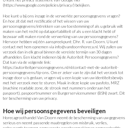
(https://www.google.com/policies/privacy/) bekijken.
Hoe kunt u bij ons inzage in de verwerkte persoonsgegevens vragen?
En hoe zit dat met rectificatie of het wissen van uw
persoonsgegevens/intrekken van uw toestemming of als u gebruik wilt
maken van het recht op dataportabiliteit of als u een klacht hebt of
bezwaar wilt maken rond de verwerking van uw persoonsgegevens?
Hiervoor hebben wij één aanspreekpunt: Dhr. R. van Doorn. U kunt
contact met hem opnemen via info@vandoornhoreca.nl. Wij zullen uw
verzoek dan in elk geval binnen de vereiste termijn van 30 dagen
afhandelen. Een klacht indienen bij de Autoriteit Persoonsgegevens?
Dat kan via de volgende link:
https://autoriteitpersoonsgegevens.nl/nl/contact-met-de-autoriteit-
persoonsgegevens/tip-ons
. Om er zeker van te zijn dat het verzoek tot
inzage door u is gedaan, vragen wij u een kopie van uw identiteitsbewijs
met het verzoek mee te sturen. Maak in deze kopie uw pasfoto, MRZ
(machine readable zone, de strook met nummers onderaan het
paspoort), paspoortnummer en Burgerservicenummer (BSN) zwart. Dit
ter bescherming van uw privacy.
Hoe wij persoonsgegevens beveiligen
Horecagroothandel Van Doorn neemt de bescherming van uw gegevens
serieus en neemt passende maatregelen om misbruik, verlies,
onbevoegde toegang, ongewenste openbaarmaking en ongeoorloofde