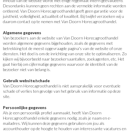
inhoud van de website wordt met enige regelmaat intern geëvalueerd.
Desondanks kunnen geen rechten aan de vermelde informatie worden
ontleend. Van Doorn Horecagroothandel geeft geen garantie voor de
juistheid, volledigheid, actualiteit of kwaliteit. Bij twijfel verzoeken wij u
daarom contact op te nemen met Van Doorn Horecagroothandel.
Algemene gegevens
Van bezoekers aan de website van Van Doorn Horecagroothandel
worden algemene gegevens bijgehouden, zoals de gegevens met
betrekking tot de meest opgevraagde pagina's van de website of onze
diensten. Het doel is om de inrichting van onze site te optimaliseren. Zo
kijken wij bijvoorbeeld naar bezoekersaantallen, zoekagenten, etc. Het
gaat hierbij om cijfermatige gegevens waarvoor de identiteit van de
bezoeker niet van belang is.
Gebruik website/schade
Van Doorn Horecagroothandel is niet aansprakelijk voor eventuele
schade of verlies ten gevolge van het gebruik van informatie op deze
site.
Persoonlijke gegevens
Als je een persoonlijk profiel aanmaakt, heeft Van Doorn
Horecagroothandel enkele gegevens nodig, zoals je naam en e-
mailadres. Wij kunnen deze gegevens gebruiken om jou als
accounthouder op de hoogte te houden van interessante vacatures en