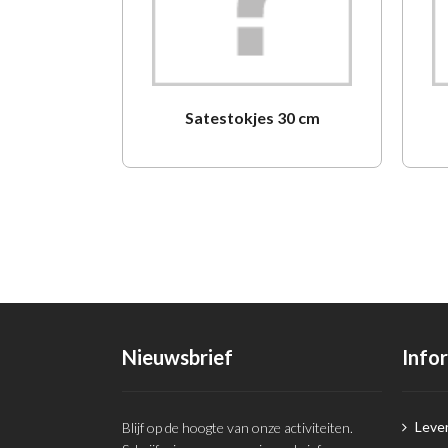
Satestokjes 30 cm
Nieuwsbrief
Info
Lever
Blijf op de hoogte van onze activiteiten.