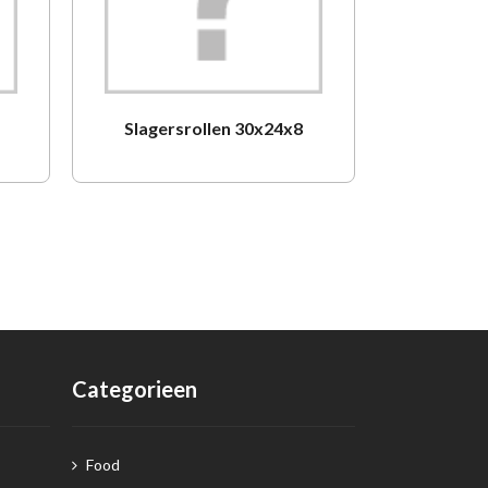
Slagersrollen 30x24x8
Papier Li
Categorieen
Food