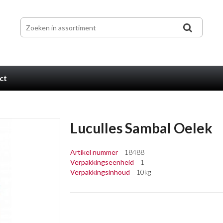
ct
Luculles Sambal Oelek
Artikel nummer
18488
Verpakkingseenheid
1
Verpakkingsinhoud
10kg