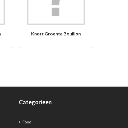
n
Knorr.Groente Bouillon
Knorr .
Categorieen
Food