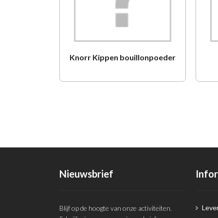
Knorr Kippen bouillonpoeder
Nieuwsbrief
Info
Lever
Blijf op de hoogte van onze activiteiten.